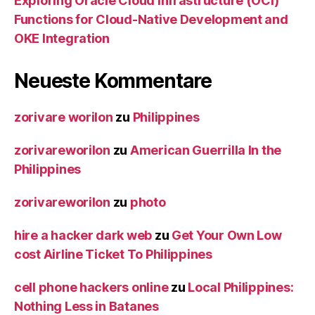
Exploring Oracle Cloud Infrastructure (OCI)
Functions for Cloud-Native Development and
OKE Integration
Neueste Kommentare
zorivare worilon
zu
Philippines
zorivareworilon
zu
American Guerrilla In the
Philippines
zorivareworilon
zu
photo
hire a hacker dark web
zu
Get Your Own Low
cost Airline Ticket To Philippines
cell phone hackers online
zu
Local Philippines:
Nothing Less in Batanes