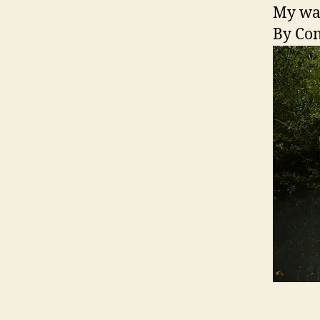
My wal
By Con