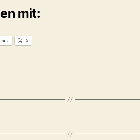
len mit:
book
X