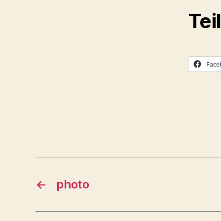
Tei
Face
←
photo