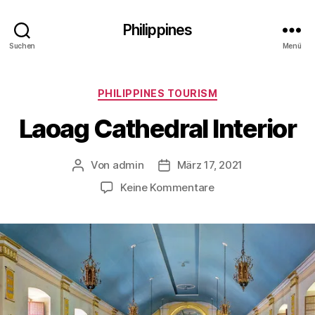
Philippines
Suchen
Menü
Kategorien
PHILIPPINES TOURISM
Laoag Cathedral Interior
Von
admin
März 17, 2021
Beitragsautor
Veröffentlichungsdatum
zu
Keine Kommentare
Laoag
Cathedral
Interior